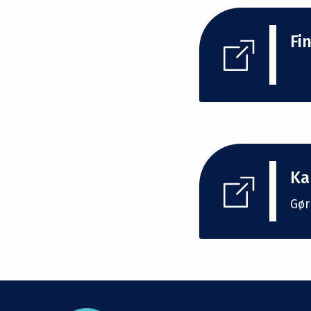
Fi
Ka
Gør