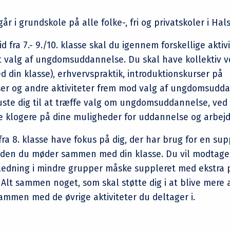
går i grundskole på alle folke-, fri og privatskoler i Ha
tid fra 7.- 9./10. klasse skal du igennem forskellige akti
dit valg af ungdomsuddannelse. Du skal have kollektiv 
din klasse), erhvervspraktik, introduktionskurser på
 og andre aktiviteter frem mod valg af ungdomsudda
ruste dig til at træffe valg om ungdomsuddannelse, ved
ve klogere på dine muligheder for uddannelse og arbejd
 fra 8. klasse have fokus på dig, der har brug for en su
r den du møder sammen med din klasse. Du vil modtage 
jledning i mindre grupper måske suppleret med ekstra p
lt sammen noget, som skal støtte dig i at blive mere a
mmen med de øvrige aktiviteter du deltager i.