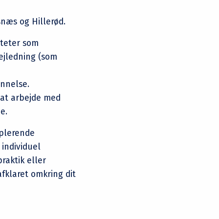
lsnæs og Hillerød.
viteter som
vejledning (som
nnelse.
 at arbejde med
e.
pplerende
individuel
raktik eller
fklaret omkring dit