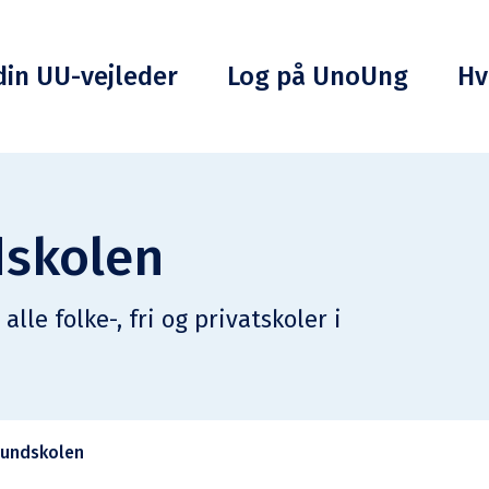
din UU-vejleder
Log på UnoUng
Hv
dskolen
lle folke-, fri og privatskoler i
grundskolen